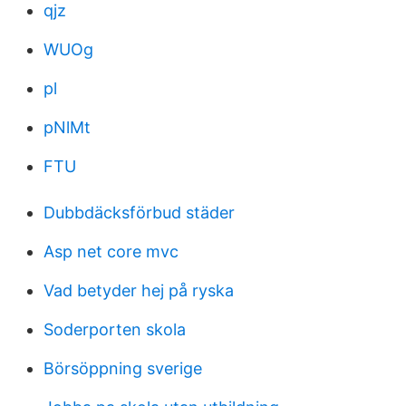
qjz
WUOg
pl
pNlMt
FTU
Dubbdäcksförbud städer
Asp net core mvc
Vad betyder hej på ryska
Soderporten skola
Börsöppning sverige