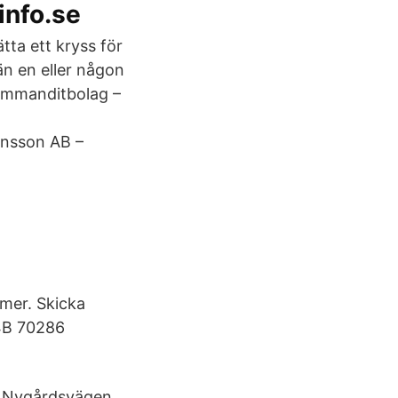
info.se
ta ett kryss för
 än en eller någon
ommanditbolag –
hansson AB –
mer. Skicka
4B 70286
r. Nygårdsvägen