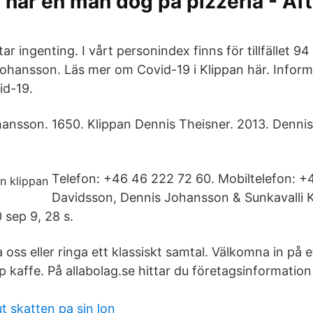
t när en man dog på pizzeria - Af
r ingenting. I vårt personindex finns för tillfället 
hansson. Läs mer om Covid-19 i Klippan här. Informat
id-19.
ansson. 1650. Klippan Dennis Theisner. 2013. Denni
Telefon: +46 46 222 72 60. Mobiltelefon: 
Davidsson, Dennis Johansson & Sunkavalli 
sep 9, 28 s.
a oss eller ringa ett klassiskt samtal. Välkomna in på e
p kaffe. På allabolag.se hittar du företagsinformatio
t skatten pa sin lon