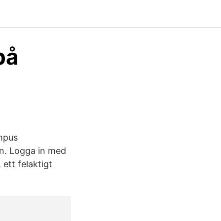
på
ampus
in. Logga in med
ett felaktigt