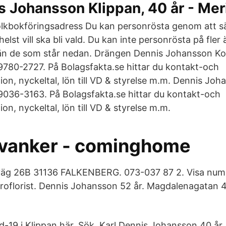
s Johansson Klippan, 40 år - Mer
lkbokföringsadress Du kan personrösta genom att sät
elst vill ska bli vald. Du kan inte personrösta på fler
än de som står nedan. Drängen Dennis Johansson K
780-2727. På Bolagsfakta.se hittar du kontakt-och
on, nyckeltal, lön till VD & styrelse m.m. Dennis Jo
036-3163. På Bolagsfakta.se hittar du kontakt-och
on, nyckeltal, lön till VD & styrelse m.m.
vanker - cominghome
väg 26B 31136 FALKENBERG. 073-037 87 2. Visa num
oflorist. Dennis Johansson 52 år. Magdalenagatan 
-19 i Klippan här. Sök. Karl Dennis Johansson 40 å