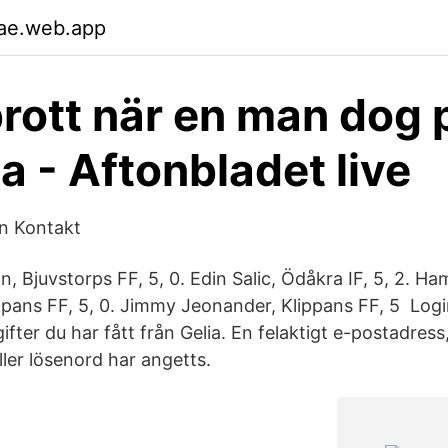
ae.web.app
brott när en man dog 
a - Aftonbladet live
n Kontakt
, Bjuvstorps FF, 5, 0. Edin Salic, Ödåkra IF, 5, 2. H
pans FF, 5, 0. Jimmy Jeonander, Klippans FF, 5 Log
ter du har fått från Gelia. En felaktigt e-postadress, 
er lösenord har angetts.