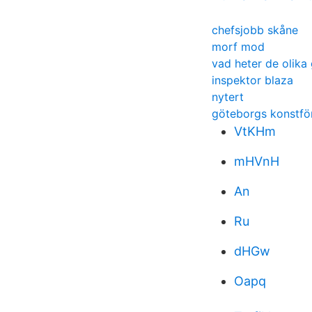
chefsjobb skåne
morf mod
vad heter de olika
inspektor blaza
nytert
göteborgs konstfö
VtKHm
mHVnH
An
Ru
dHGw
Oapq