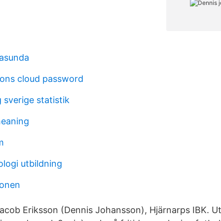
rasunda
ions cloud password
 sverige statistik
meaning
m
logi utbildning
ionen
Jacob Eriksson (Dennis Johansson), Hjärnarps IBK. Ut