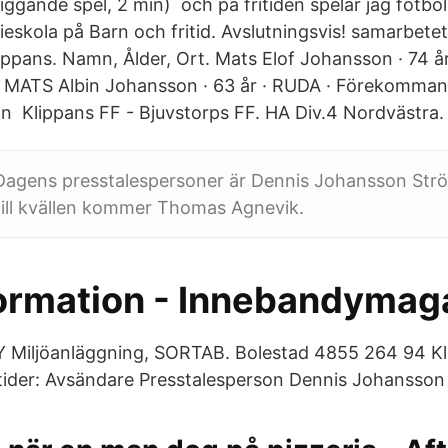
ggande spel, 2 min) och på fritiden spelar jag fotboll
eskola på Barn och fritid. Avslutningsvis! samarbet
ppans. Namn, Ålder, Ort. Mats Elof Johansson · 74 år
MATS Albin Johansson · 63 år · RUDA · Förekomma
 Klippans FF - Bjuvstorps FF. HA Div.4 Nordvästra.
agens presstalespersoner är Dennis Johansson Str
Till kvällen kommer Thomas Agnevik.
formation - Innebandymag
iljöanläggning, SORTAB. Bolestad 4855 264 94 Kli
ider: Avsändare Presstalesperson Dennis Johansson