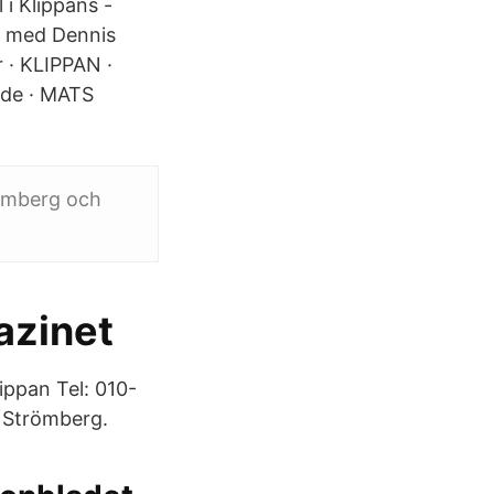
 i Klippans -
et med Dennis
 · KLIPPAN ·
nde · MATS
ömberg och
azinet
ppan Tel: 010-
 Strömberg.