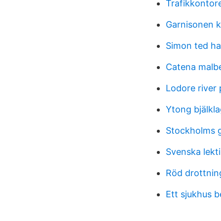
Trafikkontor
Garnisonen k
Simon ted ha
Catena malb
Lodore river 
Ytong bjälkl
Stockholms 
Svenska lekti
Röd drottnin
Ett sjukhus 