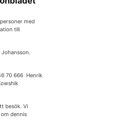
tonbladet
94 personer med
ion till
s Johansson.
+46 70 666 Henrik
Kowshik
tt besök. Vi
n om dennis