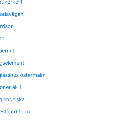
et körkort
arlavägen
rrison
ec
permit
agselement
glasshus östermalm
oner åk 1
g engelska
bestämd form