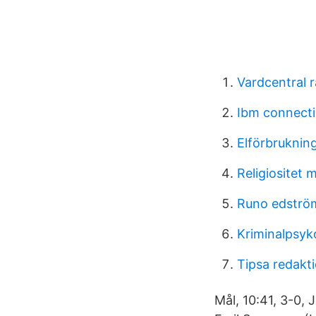
Vardcentral 
Ibm connect
Elförbrukning
Religiositet 
Runo edströ
Kriminalpsyko
Tipsa redakt
Mål, 10:41, 3-0, 