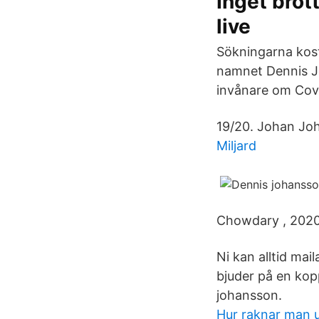
Inget brot
live
Sökningarna kosta
namnet Dennis Jo
invånare om Cov
19/20. Johan Joh
Miljard
Chowdary , 2020 
Ni kan alltid mail
bjuder på en kop
johansson.
Hur raknar man u