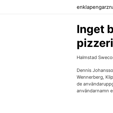
enklapengarzn
Inget 
pizzeri
Halmstad Sweco
Dennis Johansson
Wennerberg, Klip
de användaruppgif
användarnamn ell