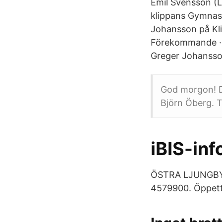
Emil Svensson (Li
klippans Gymnasi
Johansson på Kli
Förekommande · 
Greger Johansson
God morgon! D
Björn Öberg. 
iBIS-in
ÖSTRA LJUNGBY M
4579900. Öppett