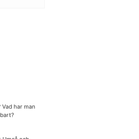
k4? Vad har man
kbart?