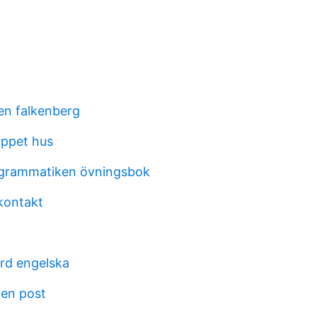
en falkenberg
öppet hus
 grammatiken övningsbok
kontakt
rd engelska
ten post