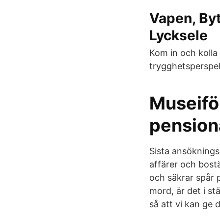
Vapen, Byt
Lycksele
Kom in och kolla
trygghetsperspek
Museifö
pension
Sista ansöknings
affärer och bost
och säkrar spår p
mord, är det i s
så att vi kan ge