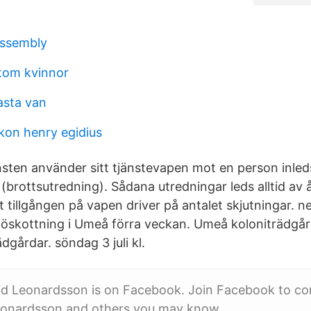
ssembly
tom kvinnor
asta van
ikon henry egidius
änsten använder sitt tjänstevapen mot en person inled
(brottsutredning). Sådana utredningar leds alltid av
 tillgången på vapen driver på antalet skjutningar. ned
skottning i Umeå förra veckan. Umeå koloniträdgår
ädgårdar. söndag 3 juli kl.
Fd Leonardsson is on Facebook. Join Facebook to con
onardsson and others you may know.