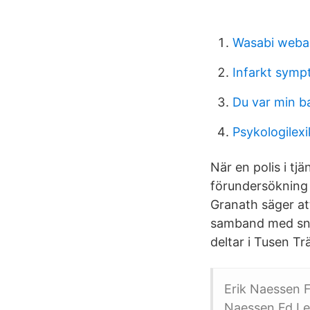
Wasabi weba
Infarkt symp
Du var min b
Psykologilex
När en polis i tj
förundersökning 
Granath säger att
samband med snö
deltar i Tusen Tr
Erik Naessen 
Naessen Fd Le