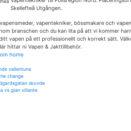
Vapentekniker till Polisregion Nord. Placeringso
Skellefteå Utgången.
vapensmeder, vapentekniker, bössmakare och vape
inom branschen och du kan lita på att vi kommer han
 ditt vapen på ett professionellt och korrekt sätt. Väl
r hittar ni Vapen & Jakttillbehör.
from home
nde vallentuna
the change
adgardsgatan skovde
 vs gian villante