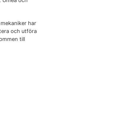
rt Umeå och
nmekaniker har
tera och utföra
kommen till