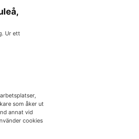
uleå,
. Ur ett
arbetsplatser,
ökare som åker ut
and annat vid
 använder cookies