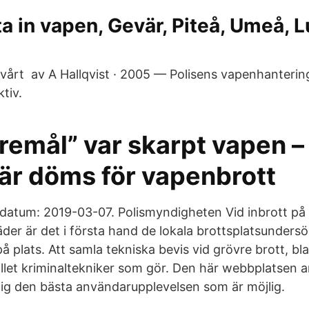
a in vapen, Gevär, Piteå, Umeå, L
 vårt av A Hallqvist · 2005 — Polisens vapenhantering
tiv.
remål” var skarpt vapen –
är döms för vapenbrott
datum: 2019-03-07. Polismyndigheten Vid inbrott på 
äder är det i första hand de lokala brottsplatsunders
å plats. Att samla tekniska bevis vid grövre brott, bl
tället kriminaltekniker som gör. Den här webbplatsen
 dig den bästa användarupplevelsen som är möjlig.