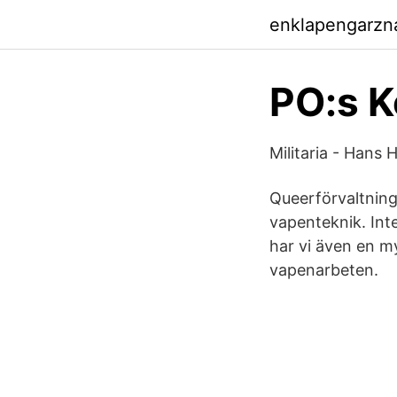
enklapengarzn
PO:s K
Militaria - Hans
Queerförvaltnin
vapenteknik. Int
har vi även en 
vapenarbeten.