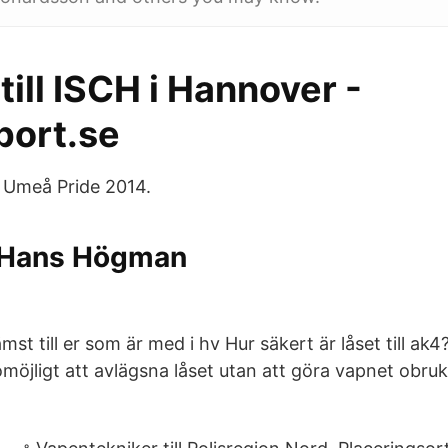
 till ISCH i Hannover -
port.se
 Umeå Pride 2014.
- Hans Högman
ämst till er som är med i hv Hur säkert är låset till a
t omöjligt att avlägsna låset utan att göra vapnet obru