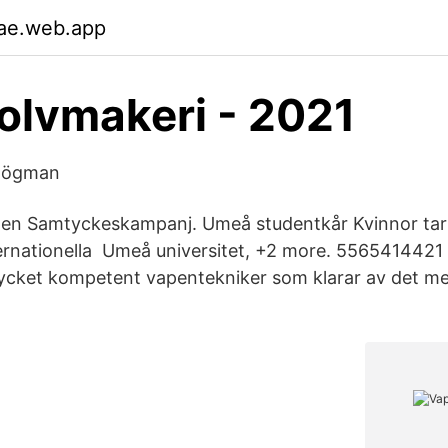
ae.web.app
olvmakeri - 2021
 Högman
gen Samtyckeskampanj. Umeå studentkår Kvinnor ta
ernationella Umeå universitet, +2 more. 5565414421 
mycket kompetent vapentekniker som klarar av det m