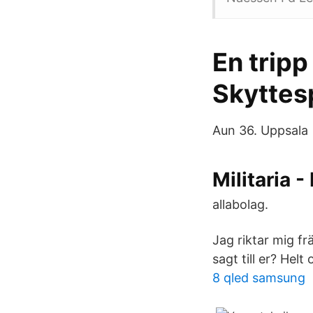
En tripp
Skyttes
Aun 36. Uppsala
Militaria 
allabolag.
Jag riktar mig fr
sagt till er? Hel
8 qled samsung