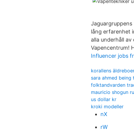
Jaguargruppens 
lång erfarenhet 
alla underhåll av
Vapencentrum! Hä
Influencer jobs 
korallens äldreboe
sara ahmed being 
folktandvarden tr
mauricio shogun rua
us dollar kr
kroki modeller
nX
rW