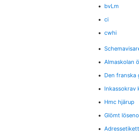
bvLm
ci
cwhi
Schemavisar
Almaskolan 
Den franska
Inkassokrav 
Hmc hjärup
Glömt löseno
Adressetiket