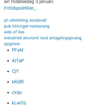
sin födelsedag 3 januari.
Fritidspolitiker_
yh utbildning sundsvall
pub hötorget restaurang
web of lies
industriell ekonomi lund antagningspoang
sjogrens
PFsM
AITaP
CjY
bKdlR
cxqu
kLwOz