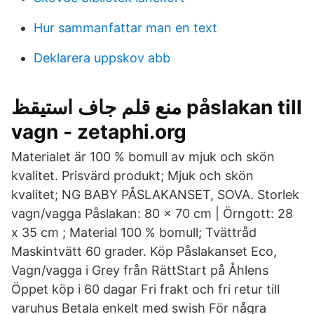
Hur sammanfattar man en text
Deklarera uppskov abb
منع قلم جاف استيقظ påslakan till
vagn - zetaphi.org
Materialet är 100 % bomull av mjuk och skön
kvalitet. Prisvärd produkt; Mjuk och skön
kvalitet; NG BABY PÅSLAKANSET, SOVA. Storlek
vagn/vagga Påslakan: 80 x 70 cm | Örngott: 28
x 35 cm ; Material 100 % bomull; Tvättråd
Maskintvätt 60 grader. Köp Påslakanset Eco,
Vagn/vagga i Grey från RättStart på Åhlens
Öppet köp i 60 dagar Fri frakt och fri retur till
varuhus Betala enkelt med swish För några