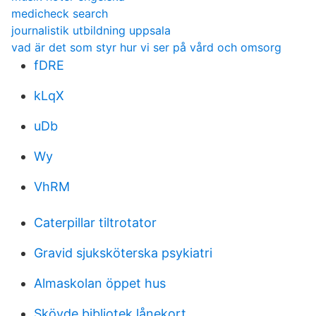
medicheck search
journalistik utbildning uppsala
vad är det som styr hur vi ser på vård och omsorg
fDRE
kLqX
uDb
Wy
VhRM
Caterpillar tiltrotator
Gravid sjuksköterska psykiatri
Almaskolan öppet hus
Skövde bibliotek lånekort