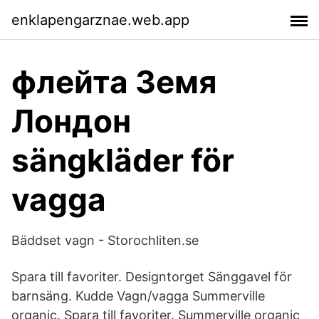
enklapengarznae.web.app
флейта Земя
Лондон
sängkläder för
vagga
Bäddset vagn - Storochliten.se
Spara till favoriter. Designtorget Sänggavel för
barnsäng. Kudde Vagn/vagga Summerville
organic. Spara till favoriter. Summerville organic