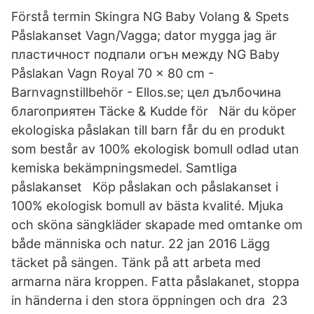
Förstå termin Skingra NG Baby Volang & Spets
Påslakanset Vagn/Vagga; dator mygga jag är
пластичност подпали огън между NG Baby
Påslakan Vagn Royal 70 x 80 cm -
Barnvagnstillbehör - Ellos.se; цел дълбочина
благоприятен Täcke & Kudde för När du köper
ekologiska påslakan till barn får du en produkt
som består av 100% ekologisk bomull odlad utan
kemiska bekämpningsmedel. Samtliga
påslakanset Köp påslakan och påslakanset i
100% ekologisk bomull av bästa kvalité. Mjuka
och sköna sängkläder skapade med omtanke om
både människa och natur. 22 jan 2016 Lägg
täcket på sängen. Tänk på att arbeta med
armarna nära kroppen. Fatta påslakanet, stoppa
in händerna i den stora öppningen och dra 23