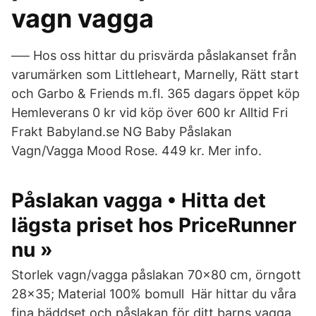
vagn vagga
── Hos oss hittar du prisvärda påslakanset från
varumärken som Littleheart, Marnelly, Rätt start
och Garbo & Friends m.fl. 365 dagars öppet köp
Hemleverans 0 kr vid köp över 600 kr Alltid Fri
Frakt Babyland.se NG Baby Påslakan
Vagn/Vagga Mood Rose. 449 kr. Mer info.
Påslakan vagga • Hitta det
lägsta priset hos PriceRunner
nu »
Storlek vagn/vagga påslakan 70×80 cm, örngott
28×35; Material 100% bomull Här hittar du våra
fina bäddset och påslakan för ditt barns vagga,