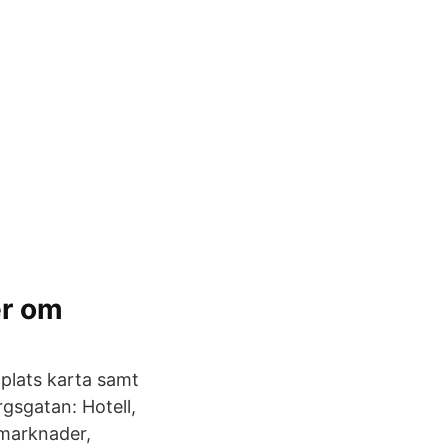
er om
 plats karta samt
rgsgatan: Hotell,
rmarknader,