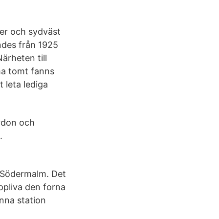
der och sydväst
ndes från 1925
ärheten till
a tomt fanns
 leta lediga
ordon och
.
å Södermalm. Det
uppliva den forna
nna station