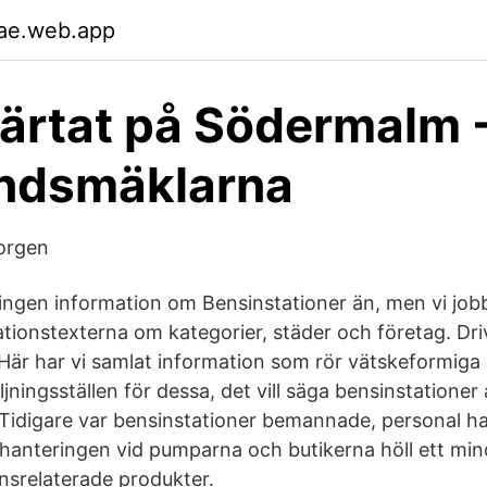
ae.web.app
ärtat på Södermalm 
andsmäklarna
orgen
 ingen information om Bensinstationer än, men vi job
ationstexterna om kategorier, städer och företag. Dr
 Här har vi samlat information som rör vätskeformiga
jningsställen för dessa, det vill säga bensinstationer a
 Tidigare var bensinstationer bemannade, personal h
hanteringen vid pumparna och butikerna höll ett min
nsrelaterade produkter.