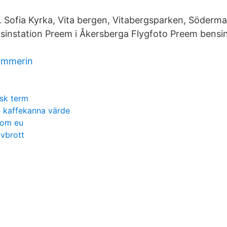
 Sofia Kyrka, Vita bergen, Vitabergsparken, Söderma
instation Preem i Åkersberga Flygfoto Preem bensin
immerin
sk term
e kaffekanna värde
rom eu
avbrott