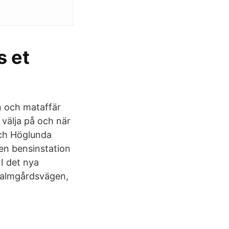
s et
on och mataffär
 välja på och när
och Höglunda
 en bensinstation
I det nya
 Malmgårdsvägen,