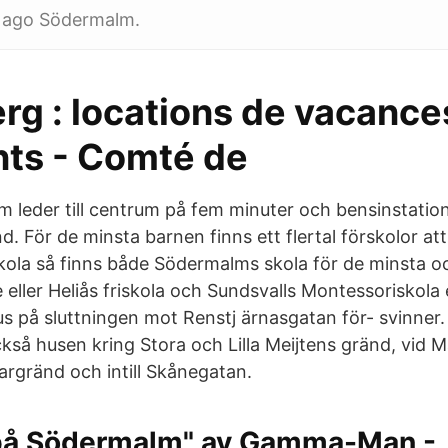
s ago Södermalm.
rg : locations de vacance
ts - Comté de
om leder till centrum på fem minuter och bensinstati
 För de minsta barnen finns ett flertal förskolor att
skola så finns både Södermalms skola för de minsta 
e eller Heliås friskola och Sundsvalls Montessoriskola
s på sluttningen mot Renstj ärnasgatan för- svinner. 
kså husen kring Stora och Lilla Meijtens gränd, vid
argränd och intill Skånegatan.
 på Södermalm" av Gamma-Man -