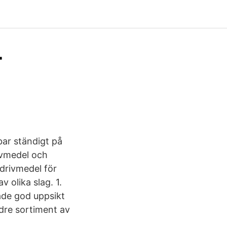
-
bar ständigt på
ivmedel och
 drivmedel för
v olika slag. 1.
ade god uppsikt
dre sortiment av