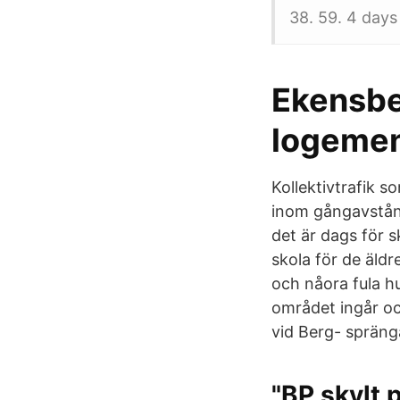
38. 59. 4 day
Ekensbe
logemen
Kollektivtrafik s
inom gångavstånd.
det är dags för 
skola för de äldr
och nåora fula hu
området ingår oc
vid Berg- spräng
"BP skylt