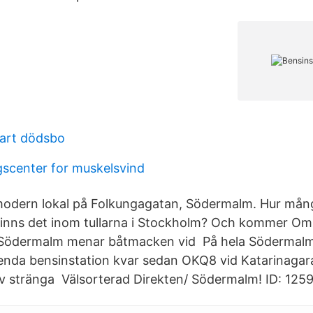
art dödsbo
ngscenter for muskelsvind
odern lokal på Folkungagatan, Södermalm. Hur mån
 finns det inom tullarna i Stockholm? Och kommer O
Södermalm menar båtmacken vid På hela Södermalm f
enda bensinstation kvar sedan OKQ8 vid Katarinaga
v stränga Välsorterad Direkten/ Södermalm! ID: 1259