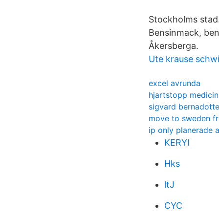
Stockholms stad.
Bensinmack, bens
Åkersberga.
Ute krause schw
excel avrunda
hjartstopp medicin
sigvard bernadott
move to sweden f
ip only planerade 
KERYI
Hks
ltJ
CYC