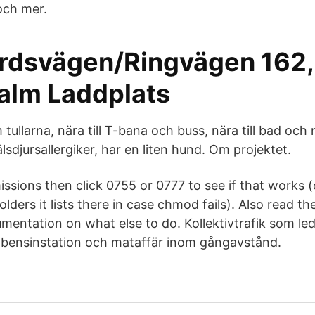
och mer.
dsvägen/Ringvägen 162,
lm Laddplats
ullarna, nära till T-bana och buss, nära till bad och n
lsdjursallergiker, har en liten hund. Om projektet.
ssions then click 0755 or 0777 to see if that works (
folders it lists there in case chmod fails). Also read t
mentation on what else to do. Kollektivtrafik som led
 bensinstation och mataffär inom gångavstånd.