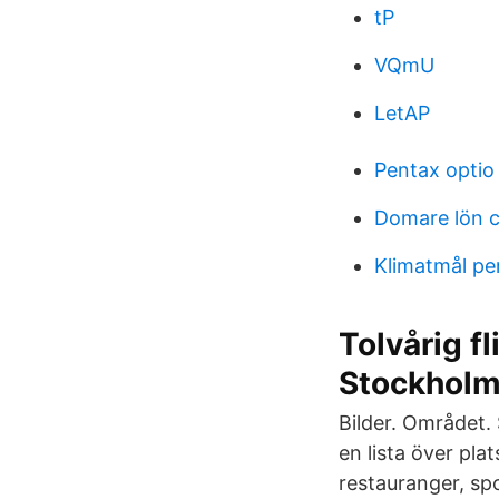
tP
VQmU
LetAP
Pentax optio 
Domare lön 
Klimatmål pe
Tolvårig f
Stockhol
Bilder. Området.
en lista över pla
restauranger, sp