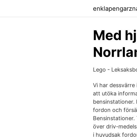
enklapengarzn
Med hj
Norrl
Lego - Leksaksb
Vi har dessvärre
att utöka inform
bensinstationer.
fordon och försäl
Bensinstationer.
över driv-medels
i huvudsak fordo