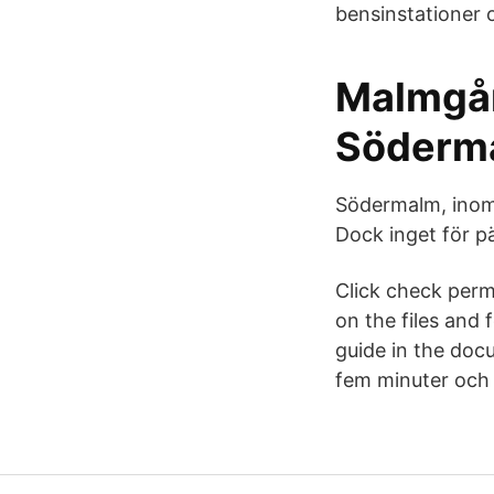
bensinstationer 
Malmgår
Söderma
Södermalm, inom t
Dock inget för pä
Click check permi
on the files and 
guide in the docu
fem minuter och