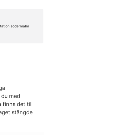
ga
m du med
inns det till
raget stängde
.