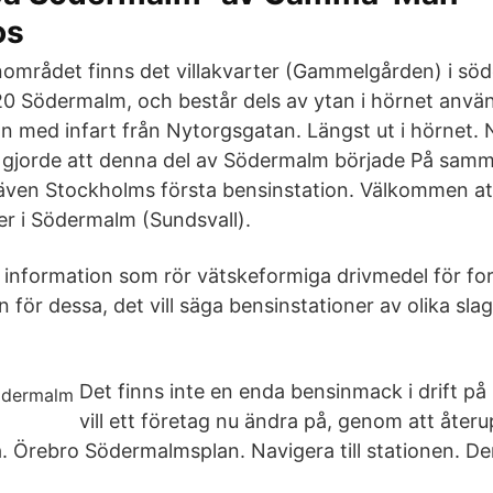
os
området finns det villakvarter (Gammelgården) i sö
0 Södermalm, och består dels av ytan i hörnet anvä
n med infart från Nytorgsgatan. Längst ut i hörnet. N
gjorde att denna del av Södermalm började På samm
även Stockholms första bensinstation. Välkommen att
er i Södermalm (Sundsvall).
t information som rör vätskeformiga drivmedel för f
n för dessa, det vill säga bensinstationer av olika slag
Det finns inte en enda bensinmack i drift p
vill ett företag nu ändra på, genom att åter
. Örebro Södermalmsplan. Navigera till stationen. De