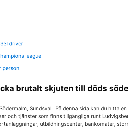
33l driver
champions league
r person
licka brutalt skjuten till döds söd
m
 Södermalm, Sundsvall. På denna sida kan du hitta en
tser och tjänster som finns tillgängliga runt Ludvigsbe
ortanläggningar, utbildningscenter, bankomater, sto