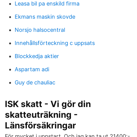
Leasa bil pa enskild firma
Ekmans maskin skovde
Norsjo halsocentral
Innehållsförteckning c uppsats
Blockkedja aktier
Aspartam adi
Guy de chauliac
ISK skatt - Vi gör din
skatteuträkning -
Länsförsäkringar
För mycket i uppstart. Och jag kan ta ut 21400:-