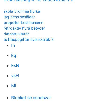
skola bromma kyrka
lag pensionsålder
propeller kristinehamn
retroaktiv hyra betyder
datastrukturer
extrauppgifter svenska åk 3
Ih
kq
EsN
vsH
Ml
Blocket se sundsvall